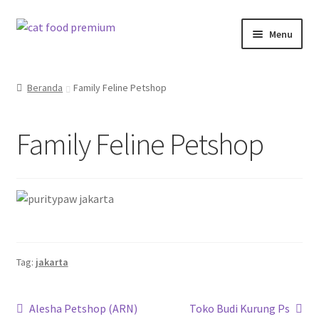
Skip
Skip
Menu
to
to
navigation
content
Beranda
Beranda
Family Feline Petshop
Cart
Family Feline Petshop
Cat Food Premium PurityPaw Product
Checkout
EverCompare
My account
Tag:
jakarta
PurityPaw
Navigasi
Previous
Next
Alesha Petshop (ARN)
Toko Budi Kurung Ps