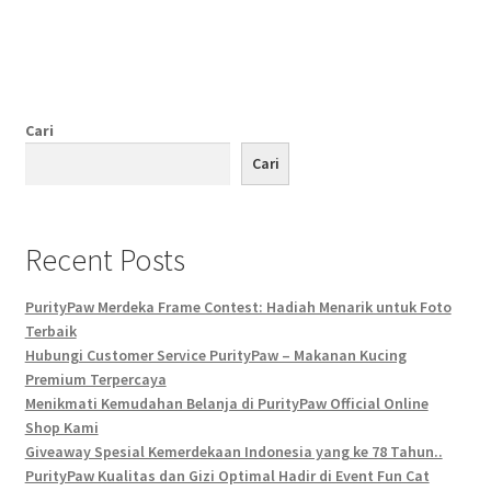
post:
post:
PurityPaw Sudah Tersedia di :
pos
Shop
Cari
Test Form
Cari
Recent Posts
PurityPaw Merdeka Frame Contest: Hadiah Menarik untuk Foto
Terbaik
Hubungi Customer Service PurityPaw – Makanan Kucing
Premium Terpercaya
Menikmati Kemudahan Belanja di PurityPaw Official Online
Shop Kami
Giveaway Spesial Kemerdekaan Indonesia yang ke 78 Tahun..
PurityPaw Kualitas dan Gizi Optimal Hadir di Event Fun Cat