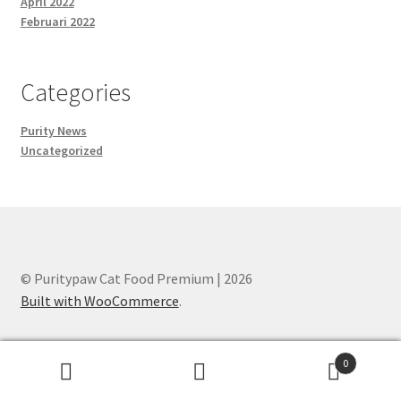
April 2022
Februari 2022
Categories
Purity News
Uncategorized
© Puritypaw Cat Food Premium | 2026
Built with WooCommerce
.
0
Pencarian
Cari