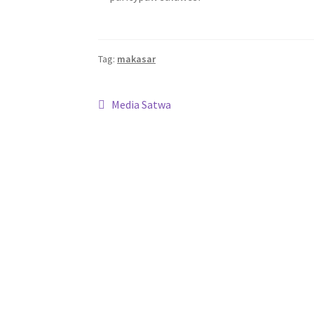
Tag:
makasar
Navigasi
Previous
Media Satwa
post:
pos