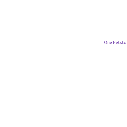
Next
One Petsto
post: