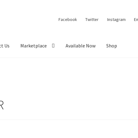
Facebook
Twitter
Instagram
Em
ct Us
Marketplace
Available Now
Shop
roduct
Checkout
EverCompare
My account
PurityPaw
m
R