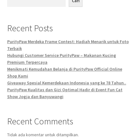
Cari
PurityPaw Sudah Tersedia di :
Shop
Recent Posts
Test Form
PurityPaw Merdeka Frame Contest: Hadiah Menarik untuk Foto
Terbaik
Hubungi Customer Service PurityPaw – Makanan Kucing
Premium Terpercaya
Menikmati Kemudahan Belanja di PurityPaw Official Online
Shop Kami
Giveaway Spesial Kemerdekaan Indonesia yang ke 78 Tahun..
PurityPaw Kualitas dan Gizi Optimal Hadir di Event Fun Cat
Show Jogja dan Banyuwangi
Recent Comments
Tidak ada komentar untuk ditampilkan.