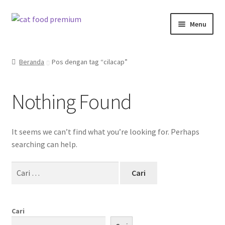
Skip
Skip
Menu
to
to
navigation
content
Beranda
Beranda
Pos dengan tag “cilacap”
Cart
Nothing Found
Cat Food Premium PurityPaw Product
Checkout
It seems we can’t find what you’re looking for. Perhaps
searching can help.
EverCompare
Cari
untuk:
My account
PurityPaw
Cari