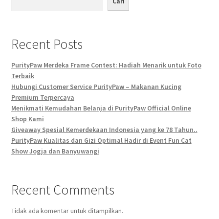
Cari
PurityPaw Sudah Tersedia di :
Shop
Recent Posts
Test Form
PurityPaw Merdeka Frame Contest: Hadiah Menarik untuk Foto
Terbaik
Hubungi Customer Service PurityPaw – Makanan Kucing
Premium Terpercaya
Menikmati Kemudahan Belanja di PurityPaw Official Online
Shop Kami
Giveaway Spesial Kemerdekaan Indonesia yang ke 78 Tahun..
PurityPaw Kualitas dan Gizi Optimal Hadir di Event Fun Cat
Show Jogja dan Banyuwangi
Recent Comments
Tidak ada komentar untuk ditampilkan.