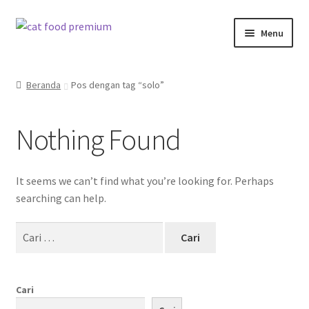
Skip
Skip
Menu
to
to
navigation
content
Beranda
Beranda
Pos dengan tag “solo”
Cart
Nothing Found
Cat Food Premium PurityPaw Product
Checkout
It seems we can’t find what you’re looking for. Perhaps
searching can help.
EverCompare
Cari
untuk:
My account
PurityPaw
Cari