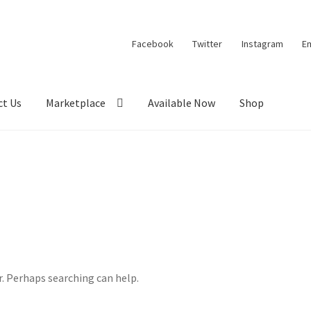
Facebook
Twitter
Instagram
Em
ct Us
Marketplace
Available Now
Shop
roduct
Checkout
EverCompare
My account
PurityPaw
m
r. Perhaps searching can help.