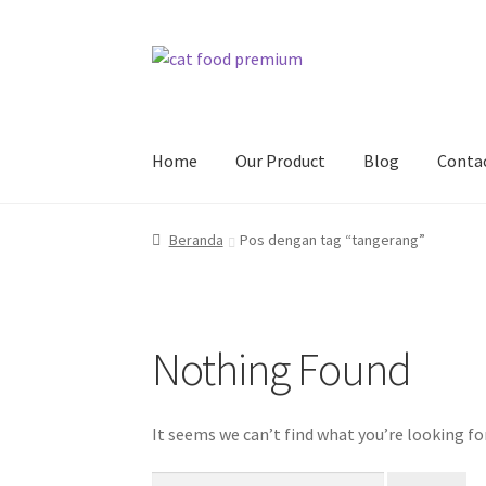
Skip
Skip
to
to
navigation
content
Home
Our Product
Blog
Conta
Beranda
Cart
Cat Food Premium PurityPaw P
Beranda
Pos dengan tag “tangerang”
PurityPaw Sudah Tersedia di :
Shop
Test For
Nothing Found
It seems we can’t find what you’re looking fo
Cari